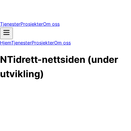
Tjenester
Prosjekter
Om oss
Hjem
Tjenester
Prosjekter
Om oss
NTidrett-nettsiden (under
utvikling)